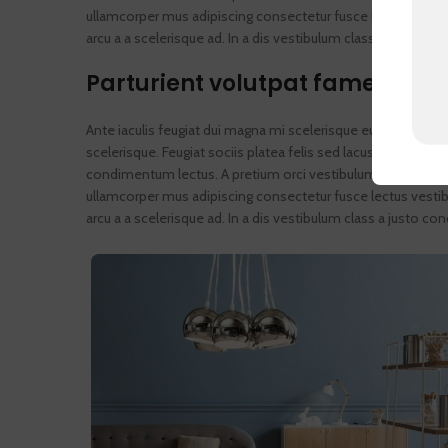
ullamcorper mus adipiscing consectetur fusce lectus vesti
arcu a a scelerisque ad. In a dis vestibulum class a justo
Parturient volutpat fames
Ante iaculis feugiat dui magna mi scelerisque euismod nasce
scelerisque. Feugiat sociis platea felis sed lacus maecen
condimentum lectus. A pretium orci vestibulum aenean semp
ullamcorper mus adipiscing consectetur fusce lectus vesti
arcu a a scelerisque ad. In a dis vestibulum class a justo