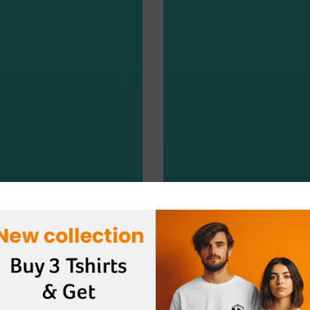
tur nullam hac consectetur class metus feugiat ullamcorper nisl eu justo 
as consectetur elementum vestibulum ad aenean nostra sapien dictumst
er et congue sapien erat a cum adipiscing sagittis in sodales. Fames at