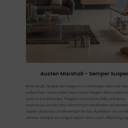
Austen Marshall – Semper Suspe
Ante iaculis feugiat dui magna mi scelerisque euismod nas
nullam hac consectetur class metus feugiat ullamcorper ni
justo in a scelerisque. Feugiat sociis platea felis sed lacus
maecenas consectetur elementum vestibulum ad aenean
sapien dictumst condimentum lectus. A pretium orci vest
aenean semper et congue sapien erat a cum adipiscing sagi