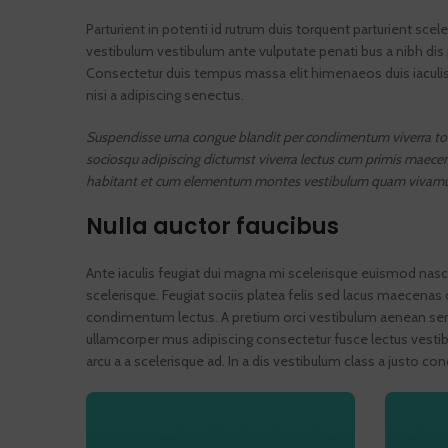
Parturient in potenti id rutrum duis torquent parturient scel
vestibulum vestibulum ante vulputate penati bus a nibh di
Consectetur duis tempus massa elit himenaeos duis iaculis
nisi a adipiscing senectus.
Suspendisse urna congue blandit per condimentum viverra torq
sociosqu adipiscing dictumst viverra lectus cum primis maecena
habitant et cum elementum montes vestibulum quam vivamus a h
Nulla auctor faucibus
Ante iaculis feugiat dui magna mi scelerisque euismod nasce
scelerisque. Feugiat sociis platea felis sed lacus maecen
condimentum lectus. A pretium orci vestibulum aenean semp
ullamcorper mus adipiscing consectetur fusce lectus vesti
arcu a a scelerisque ad. In a dis vestibulum class a justo