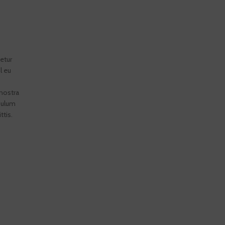
etur
l eu
nostra
bulum
ttis.