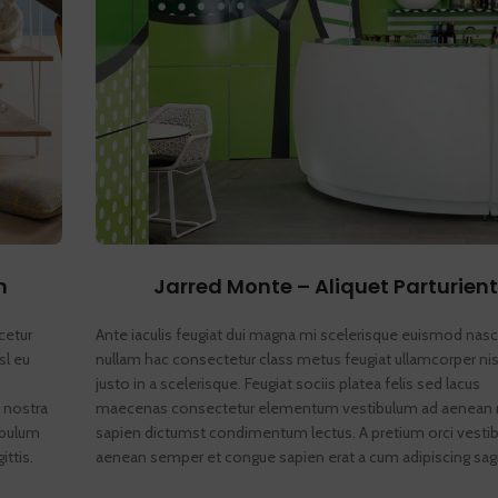
n
Jarred Monte – Aliquet Parturient
cetur
Ante iaculis feugiat dui magna mi scelerisque euismod nasc
sl eu
nullam hac consectetur class metus feugiat ullamcorper nis
justo in a scelerisque. Feugiat sociis platea felis sed lacus
 nostra
maecenas consectetur elementum vestibulum ad aenean 
ibulum
sapien dictumst condimentum lectus. A pretium orci vesti
ttis.
aenean semper et congue sapien erat a cum adipiscing sagi