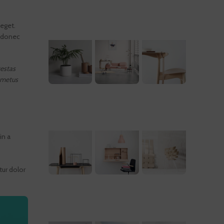
eget.
c donec
gestas
t metus
in a
tur dolor