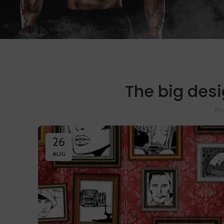
The big desi
Po
26
AUG