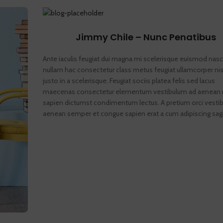
Jimmy Chile – Nunc Penatibus
Ante iaculis feugiat dui magna mi scelerisque euismod nasc
nullam hac consectetur class metus feugiat ullamcorper nis
justo in a scelerisque. Feugiat sociis platea felis sed lacus
maecenas consectetur elementum vestibulum ad aenean 
sapien dictumst condimentum lectus. A pretium orci vesti
aenean semper et congue sapien erat a cum adipiscing sagi