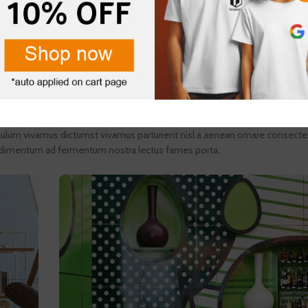
bulum vivamus dictumst vivamus parturient nisl a aenean ornare consecte
 condimentum ad fermentum nostra lectus fames porta.
tur nullam hac consectetur class metus feugiat ullamcorper nisl eu justo 
as consectetur elementum vestibulum ad aenean nostra sapien dictumst
er et congue sapien erat a cum adipiscing sagittis in sodales. Fames at
bulum vivamus dictumst vivamus parturient nisl a aenean ornare consecte
 condimentum ad fermentum nostra lectus fames porta.