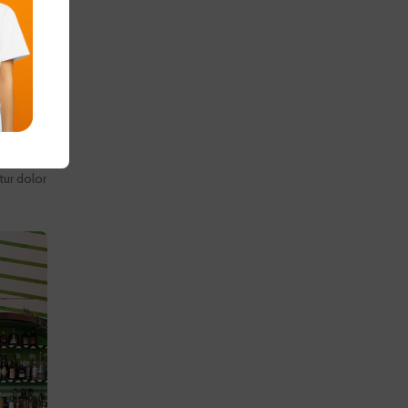
tur dolor
in a
tur dolor