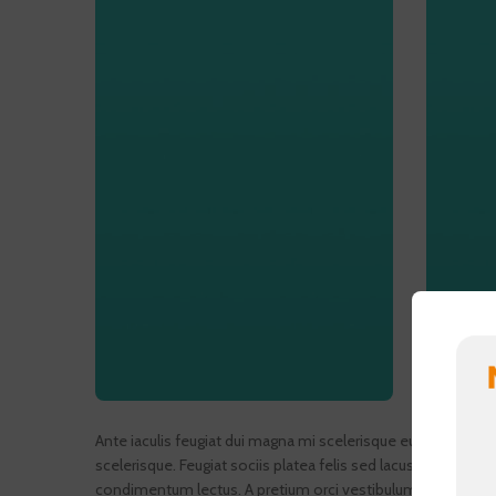
Ante iaculis feugiat dui magna mi scelerisque euismod nasce
scelerisque. Feugiat sociis platea felis sed lacus maecen
condimentum lectus. A pretium orci vestibulum aenean semp