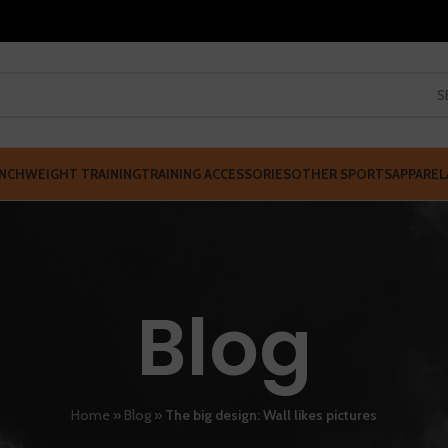
S
NCH
WEIGHT TRAINING
TRAINING ACCESSORIES
OTHER SPORTS
APPAREL
Blog
Home
»
Blog
»
The big design: Wall likes pictures