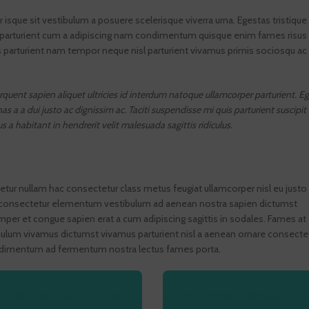
er isque sit vestibulum a posuere scelerisque viverra urna. Egestas tristique
s parturient cum a adipiscing nam condimentum quisque enim fames risus 
 parturient nam tempor neque nisl parturient vivamus primis sociosqu a
uent sapien aliquet ultricies id interdum natoque ullamcorper parturient. E
s a a dui justo ac dignissim ac. Taciti suspendisse mi quis parturient suscipi
abitant in hendrerit velit malesuada sagittis ridiculus.
tur nullam hac consectetur class metus feugiat ullamcorper nisl eu justo 
as consectetur elementum vestibulum ad aenean nostra sapien dictumst
er et congue sapien erat a cum adipiscing sagittis in sodales. Fames at
bulum vivamus dictumst vivamus parturient nisl a aenean ornare consecte
 condimentum ad fermentum nostra lectus fames porta.