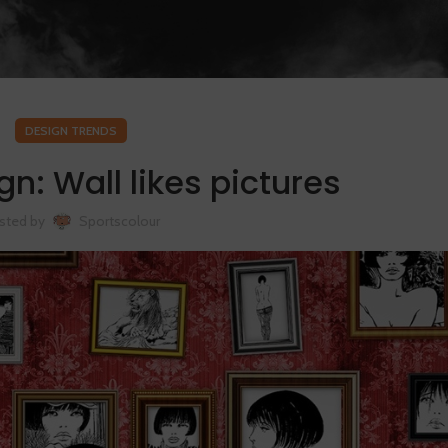
DESIGN TRENDS
gn: Wall likes pictures
sted by
Sportscolour