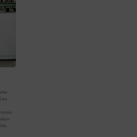
etur
l eu
nostra
bulum
ttis.